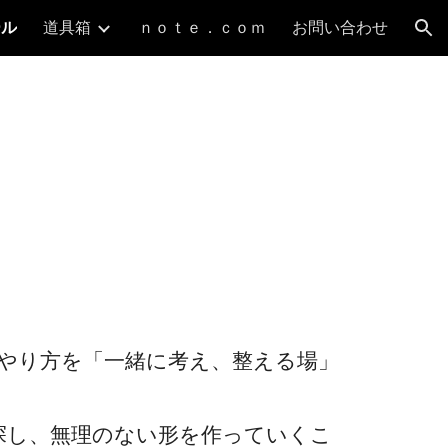
ール
道具箱
ｎｏｔｅ．ｃｏｍ
お問い合わせ
ion
援のやり方を「一緒に考え、整える場」
探し、無理のない形を作っていくこ