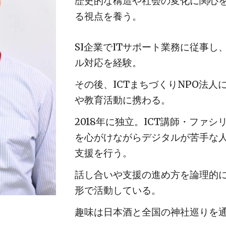
歴史的な構造や社会の変化に関心
る視点を養う。
SI企業でITサポート業務に従事
ル対応を経験。
その後、ICTまちづくりNPO法人
や教育活動に携わる。
2018年に独立。ICT講師・ファ
を心がけながら
デジタルが苦手な
支援を行う。
話し合いや支援の進め方を論理的
形で活動している。
趣味は日本酒と全国の神社巡りを